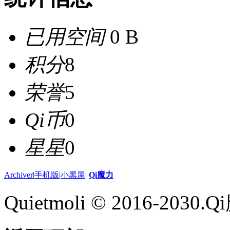
已用空间
0 B
积分
8
荣誉
5
Qi币
0
星星
0
Archiver
|
手机版
|
小黑屋
|
Qi魔力
Quietmoli © 2016-203