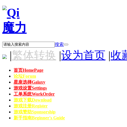
搜索
|
繁体转换
|
设为首页
|
收
首页
HomePage
论坛
Forum
星座选择
Galaxy
游戏设置
Settings
工单系统
WorkOrder
游戏下载
Download
游戏注册
Register
游戏赞助
Sponsorship
新手指南
Beginner's Guide