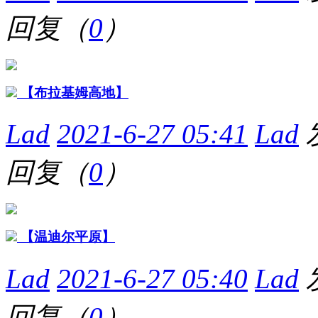
回复（
0
）
【布拉基姆高地】
Lad
2021-6-27 05:41
Lad
回复（
0
）
【温迪尔平原】
Lad
2021-6-27 05:40
Lad
回复（
0
）