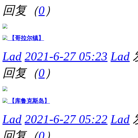
回复（
0
）
【哥拉尔镇】
Lad
2021-6-27 05:23
Lad
回复（
0
）
【库鲁克斯岛】
Lad
2021-6-27 05:22
Lad
回复（
0
）