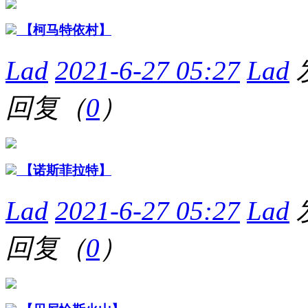
【柯马特依村】
Lad
2021-6-27 05:27
Lad
回复（
0
）
【诺斯菲拉特】
Lad
2021-6-27 05:27
Lad
回复（
0
）