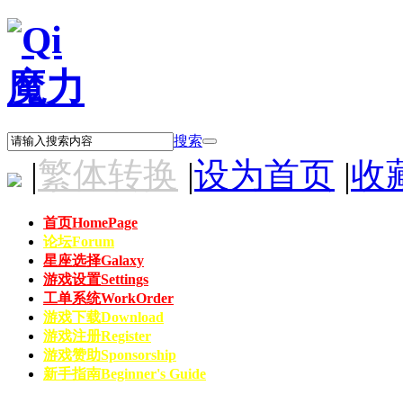
搜索
|
繁体转换
|
设为首页
|
收
首页
HomePage
论坛
Forum
星座选择
Galaxy
游戏设置
Settings
工单系统
WorkOrder
游戏下载
Download
游戏注册
Register
游戏赞助
Sponsorship
新手指南
Beginner's Guide