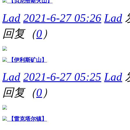
【贝尼恰斯火山】
Lad
2021-6-27 05:26
Lad
回复（
0
）
【伊利斯矿山】
Lad
2021-6-27 05:25
Lad
回复（
0
）
【雷克塔尔镇】