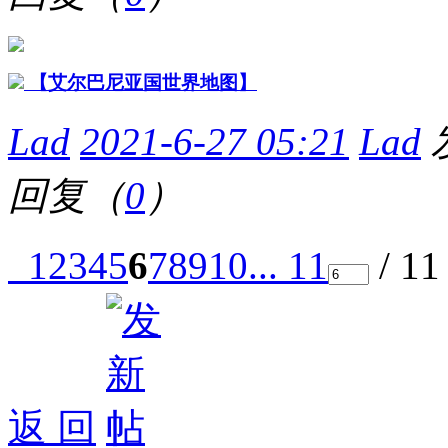
【艾尔巴尼亚国世界地图】
Lad
2021-6-27 05:21
Lad
回复（
0
）
1
2
3
4
5
6
7
8
9
10
... 11
/ 1
返 回