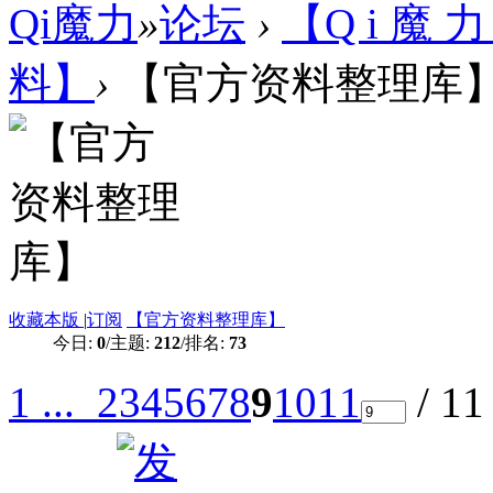
Qi魔力
»
论坛
›
【Q i 魔 力
料】
›
【官方资料整理库
收藏本版
|
订阅
【官方资料整理库】
今日:
0
/
主题:
212
/
排名:
73
1 ...
2
3
4
5
6
7
8
9
10
11
/ 1