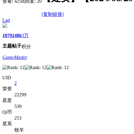
查看:
4258
|
回复:
20
[复制链接]
Lad
1879
2486
3万
主题
帖子
积分
GameMaster
UID
2
荣誉
22299
星星
539
Qi币
253
星系
牧羊