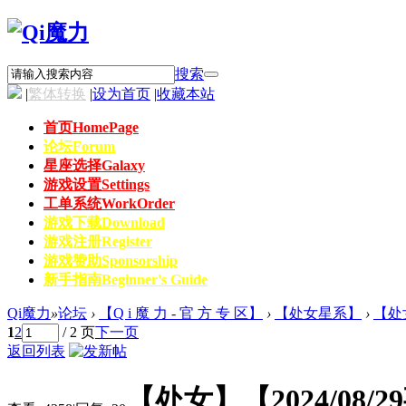
搜索
|
繁体转换
|
设为首页
|
收藏本站
首页
HomePage
论坛
Forum
星座选择
Galaxy
游戏设置
Settings
工单系统
WorkOrder
游戏下载
Download
游戏注册
Register
游戏赞助
Sponsorship
新手指南
Beginner's Guide
Qi魔力
»
论坛
›
【Q i 魔 力 - 官 方 专 区】
›
【处女星系】
›
【处女
1
2
/ 2 页
下一页
返回列表
【处女】【2024/08