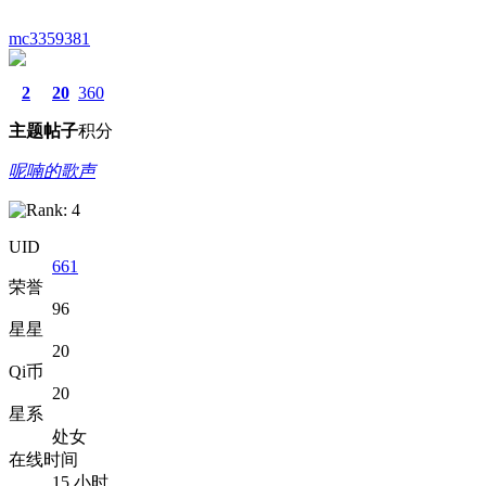
mc3359381
2
20
360
主题
帖子
积分
呢喃的歌声
UID
661
荣誉
96
星星
20
Qi币
20
星系
处女
在线时间
15 小时