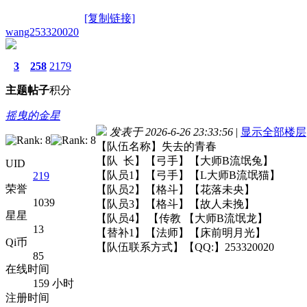
[复制链接]
wang253320020
3
258
2179
主题
帖子
积分
摇曳的金星
发表于 2026-6-26 23:33:56
|
显示全部楼层
【队伍名称】失去的青春
【队 长】【弓手】【大师B流氓兔】
UID
【队员1】【弓手】【L大师B流氓猫】
219
荣誉
【队员2】【格斗】【花落未央】
1039
【队员3】【格斗】【故人未挽】
星星
【队员4】 【传教 【大师B流氓龙】
13
【替补1】【法师】【床前明月光】
Qi币
【队伍联系方式】【QQ:】253320020
85
在线时间
159 小时
注册时间