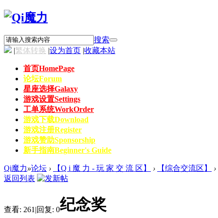
搜索
|
繁体转换
|
设为首页
|
收藏本站
首页
HomePage
论坛
Forum
星座选择
Galaxy
游戏设置
Settings
工单系统
WorkOrder
游戏下载
Download
游戏注册
Register
游戏赞助
Sponsorship
新手指南
Beginner's Guide
Qi魔力
»
论坛
›
【Q i 魔 力 - 玩 家 交 流 区】
›
【综合交流区】
›
返回列表
纪念奖
查看:
261
|
回复:
0