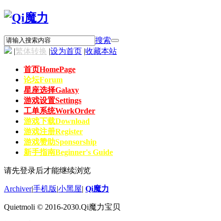
搜索
|
繁体转换
|
设为首页
|
收藏本站
首页
HomePage
论坛
Forum
星座选择
Galaxy
游戏设置
Settings
工单系统
WorkOrder
游戏下载
Download
游戏注册
Register
游戏赞助
Sponsorship
新手指南
Beginner's Guide
请先登录后才能继续浏览
Archiver
|
手机版
|
小黑屋
|
Qi魔力
Quietmoli © 2016-2030.Qi魔力宝贝