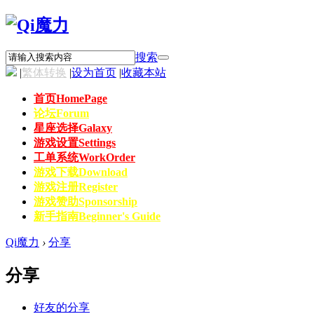
搜索
|
繁体转换
|
设为首页
|
收藏本站
首页
HomePage
论坛
Forum
星座选择
Galaxy
游戏设置
Settings
工单系统
WorkOrder
游戏下载
Download
游戏注册
Register
游戏赞助
Sponsorship
新手指南
Beginner's Guide
Qi魔力
›
分享
分享
好友的分享