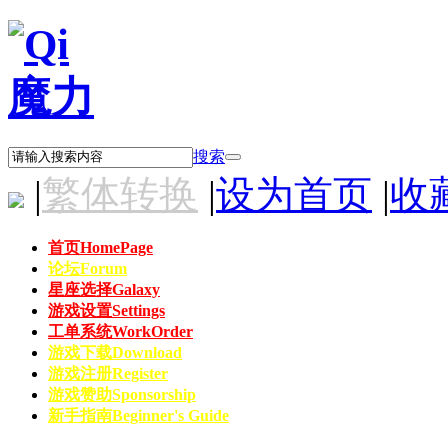
搜索
|
繁体转换
|
设为首页
|
收
首页
HomePage
论坛
Forum
星座选择
Galaxy
游戏设置
Settings
工单系统
WorkOrder
游戏下载
Download
游戏注册
Register
游戏赞助
Sponsorship
新手指南
Beginner's Guide