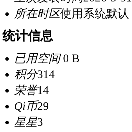
所在时区
使用系统默认
统计信息
已用空间
0 B
积分
314
荣誉
14
Qi币
29
星星
3