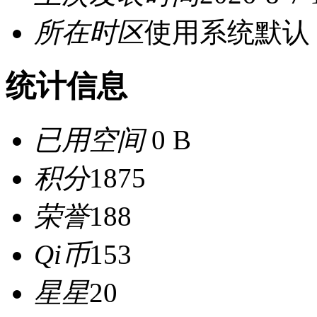
所在时区
使用系统默认
统计信息
已用空间
0 B
积分
1875
荣誉
188
Qi币
153
星星
20