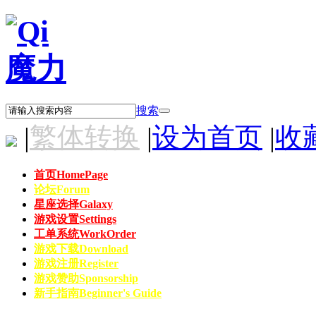
搜索
|
繁体转换
|
设为首页
|
收
首页
HomePage
论坛
Forum
星座选择
Galaxy
游戏设置
Settings
工单系统
WorkOrder
游戏下载
Download
游戏注册
Register
游戏赞助
Sponsorship
新手指南
Beginner's Guide