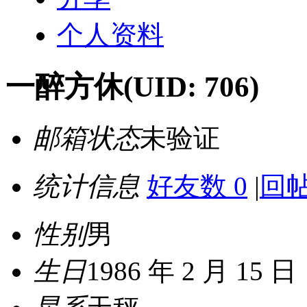
个人资料
一醉方休
(UID: 706)
邮箱状态
未验证
统计信息
好友数 0
|
回帖
性别
男
生日
1986 年 2 月 15 日