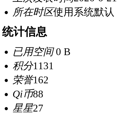
所在时区
使用系统默认
统计信息
已用空间
0 B
积分
1131
荣誉
162
Qi币
88
星星
27