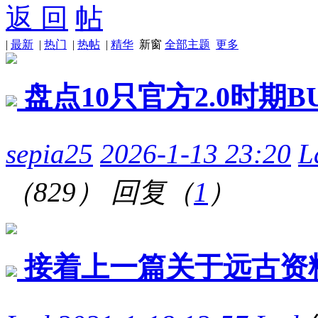
返 回
|
最新
|
热门
|
热帖
|
精华
新窗
全部主题
更多
盘点10只官方2.0时期
sepia25
2026-1-13 23:20
L
（829）
回复（
1
）
接着上一篇关于远古资