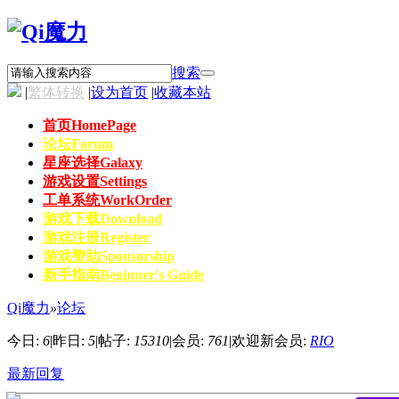
搜索
|
繁体转换
|
设为首页
|
收藏本站
首页
HomePage
论坛
Forum
星座选择
Galaxy
游戏设置
Settings
工单系统
WorkOrder
游戏下载
Download
游戏注册
Register
游戏赞助
Sponsorship
新手指南
Beginner's Guide
Qi魔力
»
论坛
今日:
6
|
昨日:
5
|
帖子:
15310
|
会员:
761
|
欢迎新会员:
RIO
最新回复