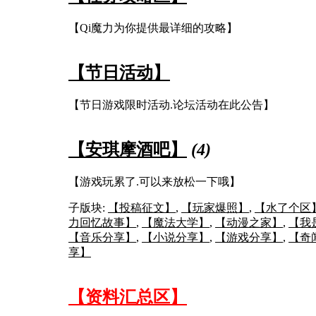
【Qi魔力为你提供最详细的攻略】
【节日活动】
【节日游戏限时活动.论坛活动在此公告】
【安琪摩酒吧】
(4)
【游戏玩累了.可以来放松一下哦】
子版块:
【投稿征文】
,
【玩家爆照】
,
【水了个区
力回忆故事】
,
【魔法大学】
,
【动漫之家】
,
【我
【音乐分享】
,
【小说分享】
,
【游戏分享】
,
【奇
享】
【资料汇总区】