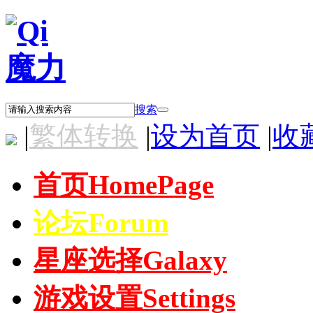
搜索
|
繁体转换
|
设为首页
|
收
首页
HomePage
论坛
Forum
星座选择
Galaxy
游戏设置
Settings