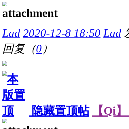
Lad
2020-12-8 18:50
Lad
回复（
0
）
隐藏置顶帖
【Qi