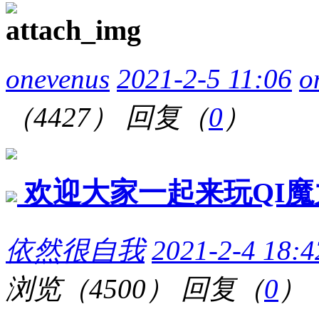
onevenus
2021-2-5 11:06
o
（4427）
回复（
0
）
欢迎大家一起来玩QI魔
依然很自我
2021-2-4 18:4
浏览（4500）
回复（
0
）