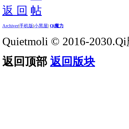
返 回
Archiver
|
手机版
|
小黑屋
|
Qi魔力
Quietmoli © 2016-203
返回顶部
返回版块