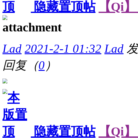
隐藏置顶帖
【Qi
Lad
2021-2-1 01:32
Lad
回复（
0
）
隐藏置顶帖
【Qi