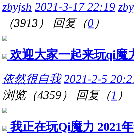
zbyjsh
2021-3-17 22:19
zby
（3913）
回复（
0
）
欢迎大家一起来玩qi魔
依然很自我
2021-2-5 20:2
浏览（4359）
回复（
1
）
我正在玩Qi魔力 2021年全