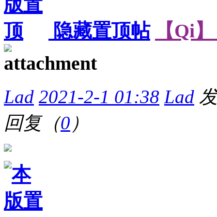
隐藏置顶帖
【Qi
Lad
2021-2-1 01:38
Lad
回复（
0
）