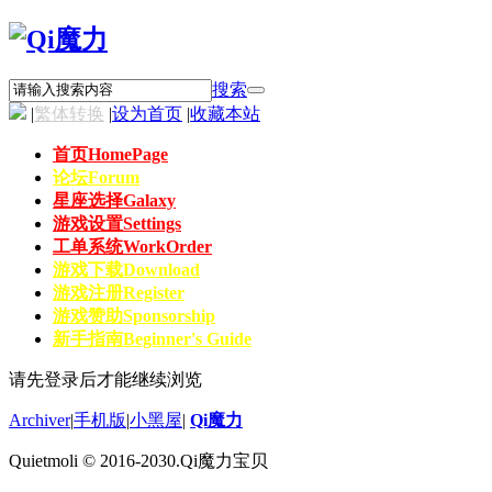
搜索
|
繁体转换
|
设为首页
|
收藏本站
首页
HomePage
论坛
Forum
星座选择
Galaxy
游戏设置
Settings
工单系统
WorkOrder
游戏下载
Download
游戏注册
Register
游戏赞助
Sponsorship
新手指南
Beginner's Guide
请先登录后才能继续浏览
Archiver
|
手机版
|
小黑屋
|
Qi魔力
Quietmoli © 2016-2030.Qi魔力宝贝