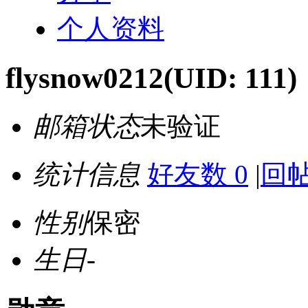
个人资料
flysnow0212
(UID: 111)
邮箱状态
未验证
统计信息
好友数 0
|
回帖
性别
保密
生日
-