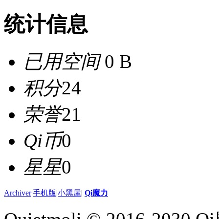
统计信息
已用空间
0 B
积分
24
荣誉
21
Qi币
0
星星
0
Archiver
|
手机版
|
小黑屋
|
Qi魔力