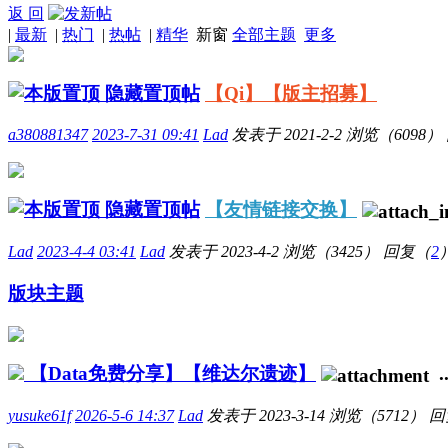
返 回
|
最新
|
热门
|
热帖
|
精华
新窗
全部主题
更多
隐藏置顶帖
【Qi】【版主招募】
a380881347
2023-7-31 09:41
Lad
发表于
2021-2-2
浏览（6098）
隐藏置顶帖
【友情链接交换】
Lad
2023-4-4 03:41
Lad
发表于
2023-4-2
浏览（3425）
回复（
2
版块主题
【Data免费分享】【维达尔遗迹】
..
yusuke61f
2026-5-6 14:37
Lad
发表于
2023-3-14
浏览（5712）
回