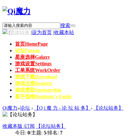
搜索
|
繁体转换
|
设为首页
|
收藏本站
首页
HomePage
论坛
Forum
星座选择
Galaxy
游戏设置
Settings
工单系统
WorkOrder
游戏下载
Download
游戏注册
Register
游戏赞助
Sponsorship
新手指南
Beginner's Guide
Qi魔力
»
论坛
›
【Q i 魔 力 - 论 坛 站 务】
›
【论坛站务】
收藏本版
|
订阅
【论坛站务】
今日:
0
/
主题:
5
/
排名:
7