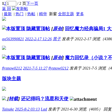
1
2
/ 2 页
下一页
返 回
|
最新
|
热门
|
热帖
|
精华
新窗
全部主题
更多
隐藏置顶帖
[
原创
]
回忆魔力经典骗局1 
qq563990821
2022-2-17 12:26
黑子
发表于
2022-2-17
浏览（438
隐藏置顶帖
[
原创
]
魔力回忆录（小说？不
flysnow0212
2021-7-5 11:27
flysnow0212
发表于
2021-7-5
浏览（4
版块主题
[
转载
]
还记得吗？流星和天使
Taisuke
2025-8-2 03:13
Lad
发表于
2021-6-30
浏览（4695）
回复