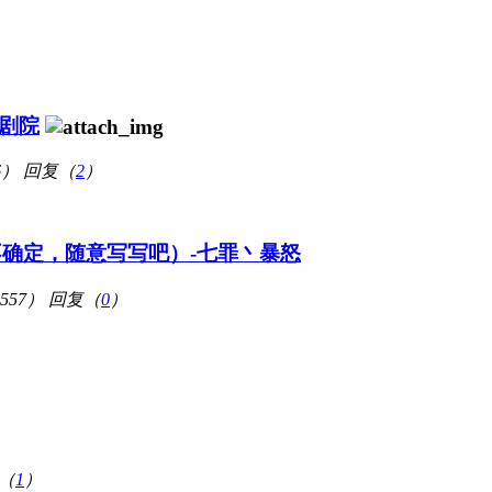
大剧院
6）
回复（
2
）
确定，随意写写吧）-七罪丶暴怒
557）
回复（
0
）
（
1
）