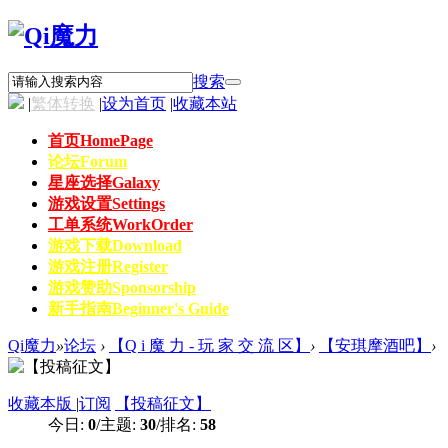
搜索
|
繁体转换
|
设为首页
|
收藏本站
首页
HomePage
论坛
Forum
星座选择
Galaxy
游戏设置
Settings
工单系统
WorkOrder
游戏下载
Download
游戏注册
Register
游戏赞助
Sponsorship
新手指南
Beginner's Guide
Qi魔力
»
论坛
›
【Q i 魔 力 - 玩 家 交 流 区】
›
【安琪摩酒吧】
›
收藏本版
|
订阅
【投稿征文】
今日:
0
/
主题:
30
/
排名:
58