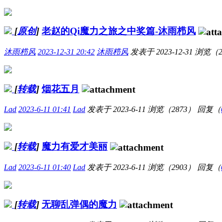
[
原创
]
老赵的Qi魔力之旅之中奖篇-沐雨栉风
沐雨栉风
2023-12-31 20:42
沐雨栉风
发表于
2023-12-31
浏览（2
[
转载
]
烟花五月
Lad
2023-6-11 01:41
Lad
发表于
2023-6-11
浏览（2873）
回复（
[
转载
]
魔力有爱才美丽
Lad
2023-6-11 01:40
Lad
发表于
2023-6-11
浏览（2903）
回复（
[
转载
]
无聊乱弹偶的魔力