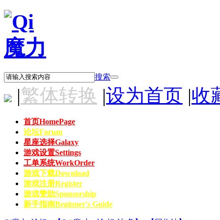
搜索
|
繁体转换
|
设为首页
|
收
首页
HomePage
论坛
Forum
星座选择
Galaxy
游戏设置
Settings
工单系统
WorkOrder
游戏下载
Download
游戏注册
Register
游戏赞助
Sponsorship
新手指南
Beginner's Guide