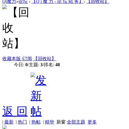
Qi魔力
»
论坛
›
【Q i 魔 力 - 论 坛 站 务】
›
【回收站】
收藏本版
|
订阅
【回收站】
今日:
0
/
主题:
3
/
排名:
48
返 回
|
最新
|
热门
|
热帖
|
精华
新窗
全部主题
更多