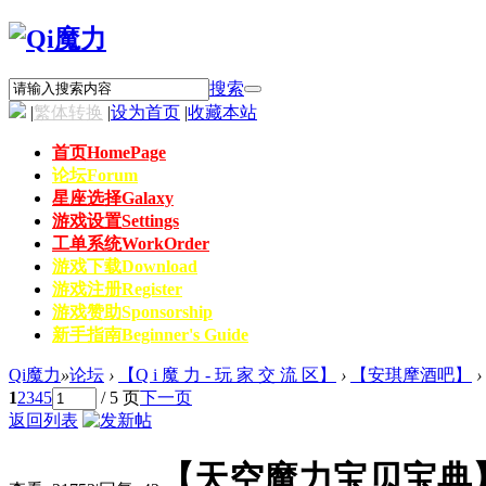
搜索
|
繁体转换
|
设为首页
|
收藏本站
首页
HomePage
论坛
Forum
星座选择
Galaxy
游戏设置
Settings
工单系统
WorkOrder
游戏下载
Download
游戏注册
Register
游戏赞助
Sponsorship
新手指南
Beginner's Guide
Qi魔力
»
论坛
›
【Q i 魔 力 - 玩 家 交 流 区】
›
【安琪摩酒吧】
›
1
2
3
4
5
/ 5 页
下一页
返回列表
【天空魔力宝贝宝典