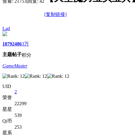
查看:
21753
|
回复:
42
[复制链接]
Lad
1879
2486
3万
主题
帖子
积分
GameMaster
UID
2
荣誉
22299
星星
539
Qi币
253
星系