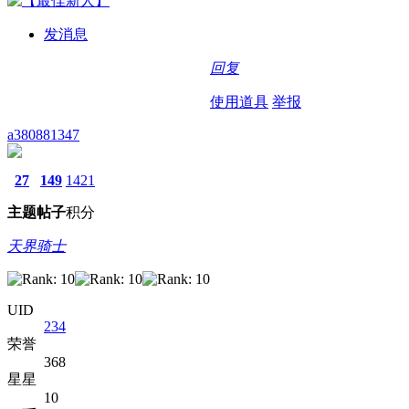
发消息
回复
使用道具
举报
a380881347
27
149
1421
主题
帖子
积分
天界骑士
UID
234
荣誉
368
星星
10