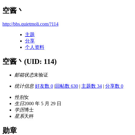
空酱丶
http://bbs.quietmoli.com/?114
主题
分享
个人资料
空酱丶
(UID: 114)
邮箱状态
未验证
统计信息
好友数 0
|
回帖数 630
|
主题数 34
|
分享数 0
性别
女
生日
2000 年 5 月 29 日
学历
博士
星系
天秤
勋章