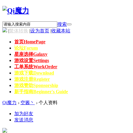
搜索
|
繁体转换
|
设为首页
|
收藏本站
首页
HomePage
论坛
Forum
星座选择
Galaxy
游戏设置
Settings
工单系统
WorkOrder
游戏下载
Download
游戏注册
Register
游戏赞助
Sponsorship
新手指南
Beginner's Guide
Qi魔力
›
空酱丶
›
个人资料
加为好友
发送消息